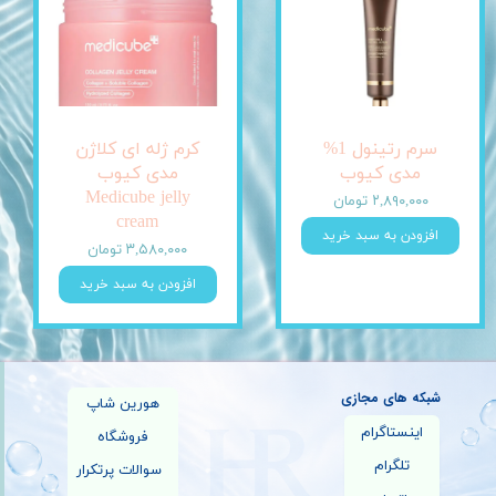
سرم رتینول 1%
کرم ژله ای کلاژن
مدی کیوب
مدی کیوب
Medicube jelly
۲,۸۹۰,۰۰۰ تومان
cream
افزودن به سبد خرید
۳,۵۸۰,۰۰۰ تومان
افزودن به سبد خرید
شبکه های مجازی
هورین شاپ
اینستاگرام
فروشگاه
تلگرام
سوالات پرتکرار