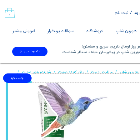
رود
/
ثبت نام
حساب کاربری من
۰
تغییر گذر واژه
هورین شاپ
فروشگاه
سوالات پرتکرار
آموزش بیشتر
سفارشات
 روز ارسال داریم، سریع و مطمئن!
عضویت در (بله)
​​​​​هورین شاپ در پیام‌رسان «بله» منتظر شماست​​​​​​​
خروج از حساب کاربری
هورین شاپ
مراقبت پوست
پاک کننده صورت
شوینده های صورت
فوم براشدا
جستجو