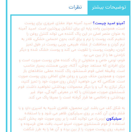
توضیحات بیشتر
نظرات
آمینو اسید چیست؟
اسید آمینه مواد مغذی ضروری برای پوست
است، همچنین واحد پایه ای برای تشکیل پروتئین است. اسید آمینه
به عنوان عنصر اصلی در این پاک کننده می تواند کنترل روغن را
تنظیم کند، پوست را نرم و براق کند، بدون احساس خشکی، قادر به
نرم کردن و محافظت از غشاء طبیعی چربی پوست در طول تمیز
کردن، رطوبت پوست را تقویت می کند و پوست خشک شده و دیگر
ناراحتی ها را از بین می برد.
فوم، نوعی خاص و متفاوتی از پاک کننده های پوست صورت است و
برای افرادی که مستعد جوش، آکنه، چربی هستند، بسیار مناسب
است. وظیفه اصلی فوم شستشو، پاک کننده عمقی منافذهای باز
صورت و همچنین حذف چربی و روغن های اضافی روی پوست صورت
است. هنگامی که می خواهید آرایش روی صورت خود را تمیز کنید،
دیگر نیازی به آب و یا دیگر محصولات بهداشتی نخواهید داشت. فوم
شستشوی صورت، صورتتان را که در معرض آلودگی، مواد غیر
بهداشتی و ناخالصی ها قرار گرفته است را عمیقا پاک می کند.
به شکل کف می باشد. این محصول، ظاهری شبیه به اسپری دارد و با
فشار دادن آن کف، بر روی سیلیکون ظاهر می شود و با استفاده
از
سیلیکون
(برس)، می توانید کف، را بر روی صورت خود پخش کنید.
استفاده از فوم شستشوی صورت امینو اسید، بافت های فرسوده و
ضعیف روی پوست صورت را از بین برده و آن ها را به طرز شگفت