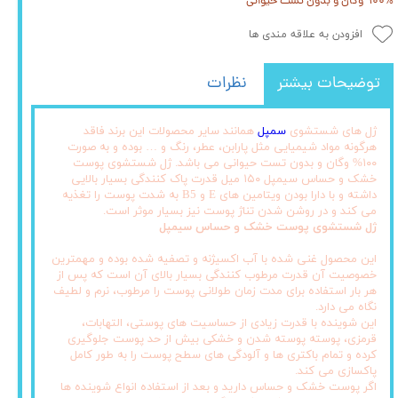
۱۰۰% وگان و بدون تست حیوانی
افزودن به علاقه مندی ها
توضیحات بیشتر
نظرات
ژل های شستشوی
سمپل
همانند سایر محصولات این برند فاقد
هرگونه مواد شیمیایی مثل پارابن، عطر، رنگ و … بوده و به صورت
۱۰۰% وگان و بدون تست حیوانی می باشد. ژل شستشوی پوست
خشک و حساس سیمپل ۱۵۰ میل قدرت پاک کنندگی بسیار بالایی
داشته و با دارا بودن ویتامین های E و B5 به شدت پوست را تغذیه
می کند و در روشن شدن تناژ پوست نیز بسیار موثر است.
ژل شستشوی پوست خشک و حساس سیمپل
این محصول غنی شده با آب اکسیژنه و تصفیه شده بوده و مهمترین
خصوصیت آن قدرت مرطوب کنندگی بسیار بالای آن است که پس از
هر بار استفاده برای مدت زمان طولانی پوست را مرطوب، نرم و لطیف
نگاه می دارد.
این شوینده با قدرت زیادی از حساسیت های پوستی، التهابات،
قرمزی، پوسته پوسته شدن و خشکی بیش از حد پوست جلوگیری
کرده و تمام باکتری ها و آلودگی های سطح پوست را به طور کامل
پاکسازی می کند.
اگر پوست خشک و حساس دارید و بعد از استفاده انواع شوینده ها