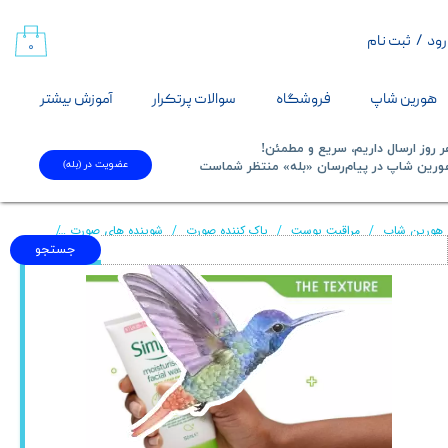
رود
/
ثبت نام
حساب کاربری من
۰
تغییر گذر واژه
هورین شاپ
فروشگاه
سوالات پرتکرار
آموزش بیشتر
سفارشات
 روز ارسال داریم، سریع و مطمئن!
عضویت در (بله)
​​​​​هورین شاپ در پیام‌رسان «بله» منتظر شماست​​​​​​​
خروج از حساب کاربری
هورین شاپ
مراقبت پوست
پاک کننده صورت
شوینده های صورت
ژل شستشوی
جستجو