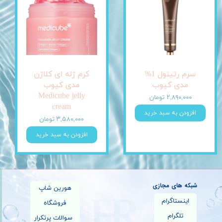
سرم رتینول 1%
کرم ژله ای کلاژن
مدی کیوب
مدی کیوب
Medicube jelly
۲,۸۹۰,۰۰۰ تومان
cream
افزودن به سبد خرید
۳,۵۸۰,۰۰۰ تومان
افزودن به سبد خرید
شبکه های مجازی
هورین شاپ
اینستاگرام
فروشگاه
تلگرام
سوالات پرتکرار