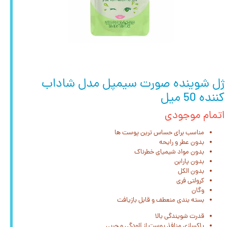
ژل شوینده صورت سیمپل مدل شاداب
کننده 50 میل
اتمام موجودی
مناسب برای حساس ترین پوست ها
بدون عطر و رایحه
بدون مواد شیمیای خطرناک
بدون پارابن
بدون الکل
کرولتی فری
وگان
بسته بندی منعطف و قابل بازیافت
قدرت شویندگی بالا
پاکسازی منافذ پوست از آلودگی و چربی