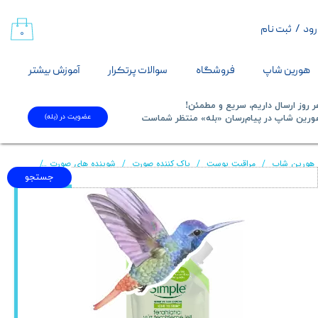
رود
/
ثبت نام
حساب کاربری من
۰
تغییر گذر واژه
هورین شاپ
فروشگاه
سوالات پرتکرار
آموزش بیشتر
سفارشات
 روز ارسال داریم، سریع و مطمئن!
عضویت در (بله)
​​​​​هورین شاپ در پیام‌رسان «بله» منتظر شماست​​​​​​​
خروج از حساب کاربری
هورین شاپ
مراقبت پوست
پاک کننده صورت
شوینده های صورت
ژل شوینده 
جستجو