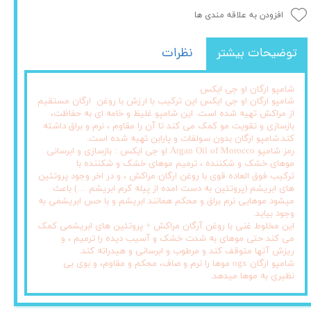
افزودن به علاقه مندی ها
توضیحات بیشتر
نظرات
شامپو ارگان او جی ایکس
شامپو ارگان او جی ایکس این ترکیب با ارزش با روغن ارگان مستقیم
از مراکش تهیه شده است. این شامپو غلیظ و خامه ای به حفاظت،
بازسازی و تقویت مو کمک می کند تا آن را مقاوم ، نرم و براق داشته
کند.شامپو ارگان بدون سولفات و پارابن تهیه شده است.
رمز شامپو Argan Oil of Morocco او جی ایکس : بازسازی و ابرسانی
موهای خشک و شکننده ، ترمیم موهای خشک و شکننده با
ترکیب فوق العاده قوی با روغن ارگان مراکش ، و در اخر وجود پروتئین
های ابریشم (پروتئین به دست امده از پیله کرم ابریشم …) باعث
میشود موهایی نرم براق و محکم همانند ابریشم و با حس ابریشمی به
وجود بیاید.
این مخلوط غنی با روغن آرگان مراکش + پروتئین های ابریشمی کمک
می کند حتی موهای به شدت خشک و آسیب دیده را ترمیم ، و
ریزش آنها متوقف کند و مرطوب و ابرسانی و هیدراته کند.
شامپو ارگان ogx موها را نرم و صاف، محکم و مقاوم، و بوی بی
نظیری به موها میدهد.