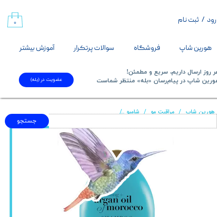
رود
/
ثبت نام
حساب کاربری من
۰
تغییر گذر واژه
هورین شاپ
فروشگاه
سوالات پرتکرار
آموزش بیشتر
سفارشات
 روز ارسال داریم، سریع و مطمئن!
عضویت در (بله)
​​​​​هورین شاپ در پیام‌رسان «بله» منتظر شماست​​​​​​​
خروج از حساب کاربری
هورین شاپ
مراقبت مو
شامپو
شامپو آرگان او جی ایکس OGX Argan Oil Shampoo
جستجو