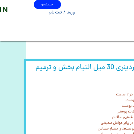
جستجو
IN
ورود
/
ثبت نام
حساب کاربری من
تغییر گذر واژه
سفارشات
خروج از حساب کاربری
سرم سوتینگ بریر اوردینری 30 میل التیام بخش و ترمیم
اعت
پوست
کات پوستی
 ظاهری صاف‌تر
 برابر عوامل محیطی
 پوست‌های بسیار حساس