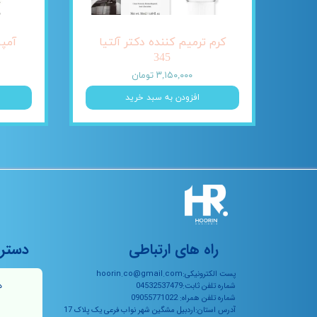
کرم ترمیم کننده دکتر آلتیا
345
۳,۱۵۰,۰۰۰ تومان
افزودن به سبد خرید
راه های ارتباطی
دستر
پست الکترونیکی:hoorin.co@gmail.com
ه
شماره تلفن ثابت:04532537479
شماره تلفن همراه: 09055771022
آدرس استان:اردبیل مشگین شهر نواب فرعی یک پلاک 17