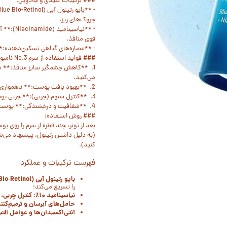
### ترکیبات کلیدی و جادویی:
چروک‌های ریز.
- **نیاس
قوی منافذ.
- **عصاره‌های گیاهی تسکین‌دهنده:*
### فواید استفاده از سرم No.3 نامبوزین:
1. **کاهش چشمگیر سایز منافذ:** ت
می‌کنید.
2. **بهبود بافت پوست:** ناهمواری‌های پوست (بافت پوست مرغی یا زبری) را کاملاً صاف می‌کند.
3. **کنترل سبوم (چربی):** چربی پوست را به تعادل می‌رساند تا از ایجاد جوش‌های جدید جلوگیری شود.
4. **شفافیت و درخشندگی:** پوست کدر را به پوستی شاداب و "Glass Skin" تبدیل می‌کند.
### روش استفاده:
بعد از تونر، چند قطره از سرم را رو
(به دلیل داشتن رتینول، پیشنهاد می‌ش
کنید).
فهرست ترکیبات و عملکرد
بایو رتینول آبی (Blue Bio‑Retinol)
را تسریع می‌کند؛
نیاسینامید ۱۰٪
کنترل چربی،
:
حامل‌های آبرسان و ترمیم‌کنن
آنتی‌اکسیدان‌ها و عوامل الت