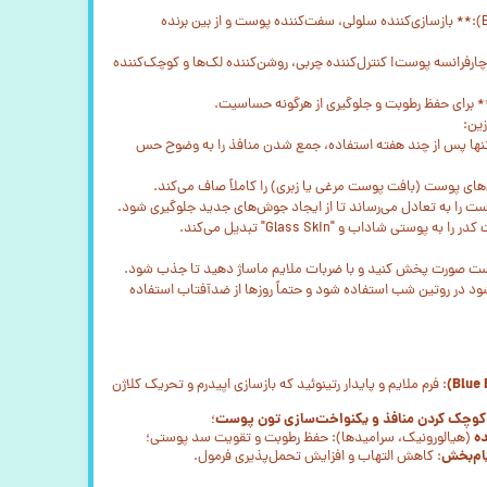
- **بایو رتینول آبی (Blue Bio-Retinol):** بازسازی‌کننده سلولی، سفت‌کننده پوست و از بین برنده
ینامید (Niacinamide):** آچارفرانسه پوست! کنترل‌کننده چربی، روشن‌کننده لک‌ها و کوچک‌کننده
* برای حفظ رطوبت و جلوگیری از هرگونه حساسیت.
نها پس از چند هفته استفاده، جمع شدن منافذ را به وضوح حس
ی پوست صورت پخش کنید و با ضربات ملایم ماساژ دهید تا جذب شود.
ود در روتین شب استفاده شود و حتماً روزها از ضدآفتاب استفاده
: فرم ملایم و پایدار رتینوئید که بازسازی اپیدرم و تحریک کلاژن
 کوچک کردن منافذ و یکنواخت‌سازی تون پوست
؛
ده
(هیالورونیک، سرامیدها): حفظ رطوبت و تقویت سد پوستی؛
یام‌بخش
: کاهش التهاب و افزایش تحمل‌پذیری فرمول.