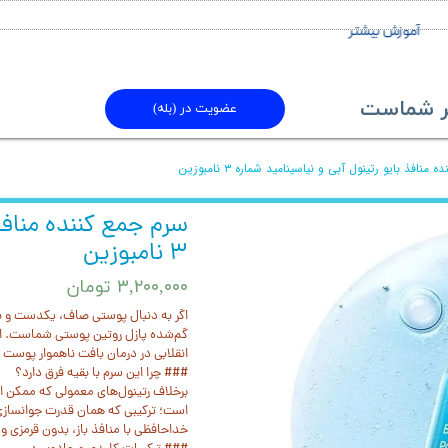
آموزش بیشتر
ماست​​​​​​​
عضویت در (بله)
منافذ بایو رتینول آبی و نیاسینامید شماره ۳ نامبوزین
سرم جمع کننده منافذ 
۳ نامبوزین
۳,۲۰۰,۰۰۰ تومان
گم‌شده پازل روتین پوستی شماست. این س
انقلابی در درمان بافت ناهموار پوست و
### چرا این سرم با بقیه فرق دارد؟
است؛ ترکیبی که همان قدرت جوانسازی و 
خداحافظی با منافذ باز، بدون قرمزی 