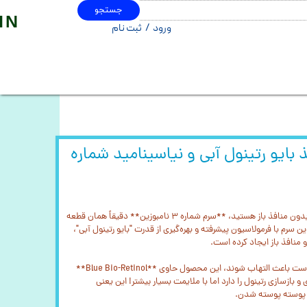
جستجو
IN
ورود
/
ثبت نام
حساب کاربری من
تغییر گذر واژه
سفارشات
خروج از حساب کاربری
بایو رتینول آبی و نیاسینامید شماره
اگر به دنبال پوستی صاف، یکدست و بدون منافذ باز هستید، **سرم شماره ۳ نامبوزین** دقیقاً همان قطعه
رم با فرمولاسیون پیشرفته و بهره‌گیری از قدرت "بایو رتینول آبی"،
 منافذ باز ایجاد کرده است.
برخلاف رتینول‌های معمولی که ممکن است باعث التهاب شوند، این محصول حاوی **Blue Bio-Retinol**
بازسازی رتینول را دارد اما با ملایمت بسیار بیشتر! این یعنی
و پوسته پوسته شدن.