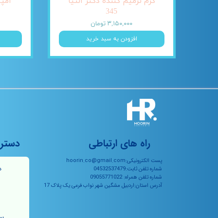
کرم ترمیم کننده دکتر آلتیا
345
۳,۱۵۰,۰۰۰ تومان
افزودن به سبد خرید
راه های ارتباطی
دستر
پست الکترونیکی:hoorin.co@gmail.com
ه
شماره تلفن ثابت:04532537479
شماره تلفن همراه: 09055771022
آدرس استان:اردبیل مشگین شهر نواب فرعی یک پلاک 17
سو