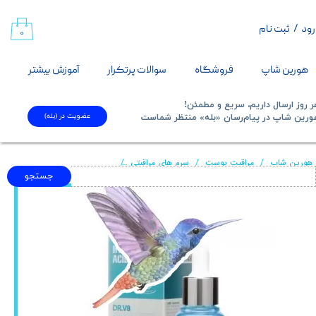
رود
/
ثبت نام
حساب کاربری من
۰
تغییر گذر واژه
هورین شاپ
فروشگاه
سوالات پرتکرار
آموزش بیشتر
سفارشات
 روز ارسال داریم، سریع و مطمئن!
عضویت در (بله)
​​​​​هورین شاپ در پیام‌رسان «بله» منتظر شماست​​​​​​​
خروج از حساب کاربری
هورین شاپ
مراقبت پوست
سرم های مراقبتی
سرم آمپول سلوشن هیالورونیک اسید فارم
جستجو