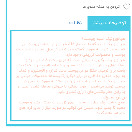
افزودن به علاقه مندی ها
توضیحات بیشتر
نظرات
هیالورونیک اسید چیست؟
هیالورونیک اسید که به اختصار HA، هیالورونان یا هیالورونیت نیز
نامیده می‌شود، به صورت گسترده در شکل کپسول، محصولات مراقبت
پوست و محصولات تزریقی وجود دارد.
هیالورونیت ترکیبی طبیعی است که در پوست یافت می‌شود و
عملکردهای بسیاری دارد؛ مانند حفظ رطوبت، انعطاف پذیری، کمک به
بافت برای ترمیم، حفظ عوامل پوست مانند کلاژن و الاستین، و کمک
به ایجاد مانعی حفاظتی در برابر میکروارگانیسم‌ها. محصولات مبتنی بر
هیالورونیک اسید ایمن هستند زیرا این ماده به صورت طبیعی در
پوست تولید می‌شود، از مواد انسانی یا حیوانی ساخته نشده است، و
بنابراین خطر واکنش‌های آلرژی کمتری دارد.
روش مصرف
صبح و شب چند قطره از سرم را روی کل صورت پخش کنید و فرصت
دهید تا جذب شود. سپس می توانید در صورت نیاز از سایر کرم های
خود استفاده کنید.