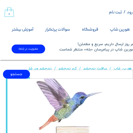
رود
/
ثبت نام
حساب کاربری من
۰
تغییر گذر واژه
هورین شاپ
فروشگاه
سوالات پرتکرار
آموزش بیشتر
سفارشات
 روز ارسال داریم، سریع و مطمئن!
عضویت در (بله)
​​​​​هورین شاپ در پیام‌رسان «بله» منتظر شماست​​​​​​​
خروج از حساب کاربری
هورین شاپ
مراقبت دورچشم
کرم دورچشم
دورچشم وی شل
جستجو