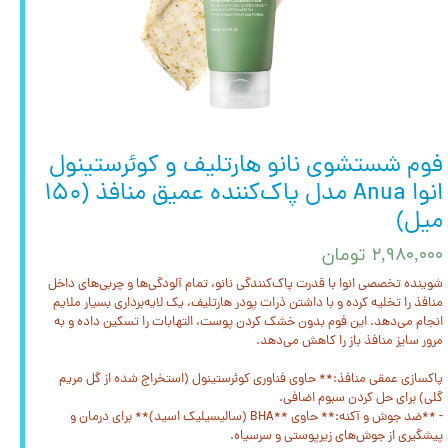
فوم شستشوی نانو هارتلیف و کوئرستینول
انوا Anua مدل پاک‌کننده عمیق منافذ (۱۵۰
میل)
۲,۹۸۰,۰۰۰ تومان
شوینده تخصصی انوا با قدرت پاک‌کنندگی نانو، تمام آلودگی‌ها و چربی‌های داخل
منافذ را تخلیه کرده و با داشتن ذرات پودر هارتلیف، یک لایه‌برداری بسیار ملایم
انجام می‌دهد. این فوم بدون خشک کردن پوست، التهابات را تسکین داده و به
مرور سایز منافذ باز را کاهش می‌دهد.
پاکسازی عمقی منافذ:** حاوی فناوری کوئرستینول (استخراج شده از گل مریم
گلی) برای حل کردن سبوم اضافی.
- **ضد جوش و آکنه:** حاوی **BHA (سالیسیلیک اسید)** برای درمان و
پیشگیری از جوش‌های زیرپوستی و سرسیاه.