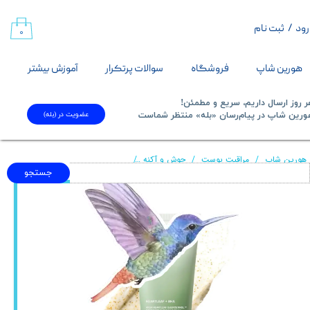
رود
/
ثبت نام
حساب کاربری من
۰
تغییر گذر واژه
هورین شاپ
فروشگاه
سوالات پرتکرار
آموزش بیشتر
سفارشات
 روز ارسال داریم، سریع و مطمئن!
عضویت در (بله)
​​​​​هورین شاپ در پیام‌رسان «بله» منتظر شماست​​​​​​​
خروج از حساب کاربری
هورین شاپ
مراقبت پوست
جوش و آکنه
فوم شستشوی نانو هارتلیف و کوئرستینول انوا Anua مدل پاک‌کننده عمیق من
جستجو