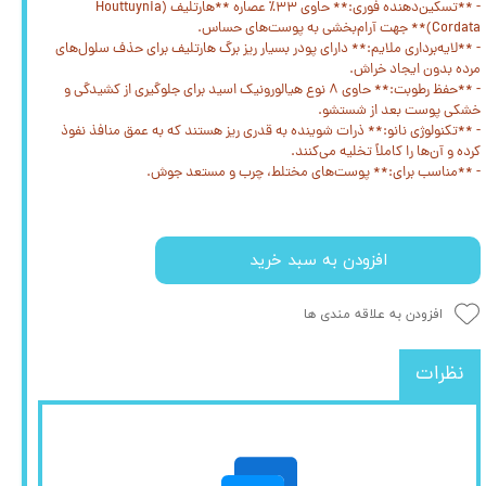
- **تسکین‌دهنده فوری:** حاوی ۳۳٪ عصاره **هارتلیف (Houttuynia
Cordata)** جهت آرام‌بخشی به پوست‌های حساس.
- **لایه‌برداری ملایم:** دارای پودر بسیار ریز برگ هارتلیف برای حذف سلول‌های
مرده بدون ایجاد خراش.
- **حفظ رطوبت:** حاوی ۸ نوع هیالورونیک اسید برای جلوگیری از کشیدگی و
خشکی پوست بعد از شستشو.
- **تکنولوژی نانو:** ذرات شوینده به قدری ریز هستند که به عمق منافذ نفوذ
کرده و آن‌ها را کاملاً تخلیه می‌کنند.
- **مناسب برای:** پوست‌های مختلط، چرب و مستعد جوش.
افزودن به سبد خرید
افزودن به علاقه مندی ها
نظرات