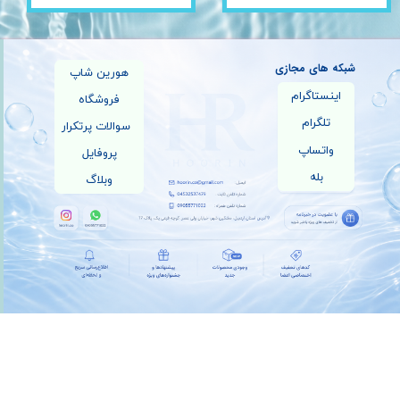
شبکه های مجازی
هورین شاپ
اینستاگرام
فروشگاه
تلگرام
سوالات پرتکرار
واتساپ
پروفایل
بله
وبلاگ