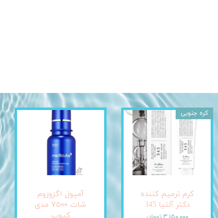
کره جنوبی
کرم ترمیم کننده
آمپول اگزوزوم
دکتر آلتیا 345
شات ٧٥٠٠ مدی
کیوب
۳,۱۵۰,۰۰۰ تومان