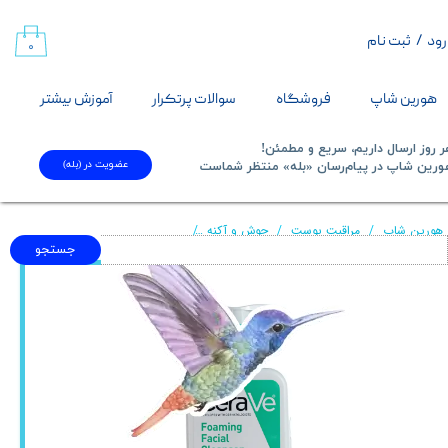
رود
/
ثبت نام
حساب کاربری من
۰
تغییر گذر واژه
هورین شاپ
فروشگاه
سوالات پرتکرار
آموزش بیشتر
سفارشات
 روز ارسال داریم، سریع و مطمئن!
عضویت در (بله)
​​​​​هورین شاپ در پیام‌رسان «بله» منتظر شماست​​​​​​​
خروج از حساب کاربری
هورین شاپ
مراقبت پوست
جوش و آکنه
فوم شستشو صورت پوست نرمال تا چرب سراوی g Cleanser
جستجو