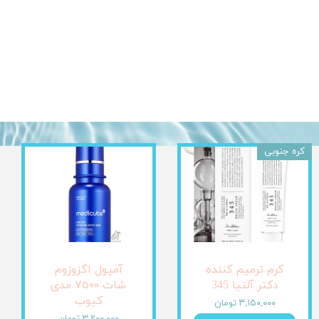
کره جنوبی
کرم ترمیم کننده
آمپول اگزوزوم
دکتر آلتیا 345
شات ٧٥٠٠ مدی
کیوب
۳,۱۵۰,۰۰۰ تومان