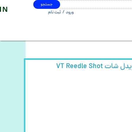
جستجو
IN
ورود
/
ثبت نام
حساب کاربری من
تغییر گذر واژه
سفارشات
خروج از حساب کاربری
VT Reedle Sho