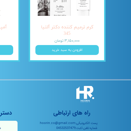
کرم ترمیم کننده دکتر آلتیا
345
۳,۱۵۰,۰۰۰ تومان
افزودن به سبد خرید
راه های ارتباطی
دستر
پست الکترونیکی:hoorin.co@gmail.com
ه
شماره تلفن ثابت:04532537479