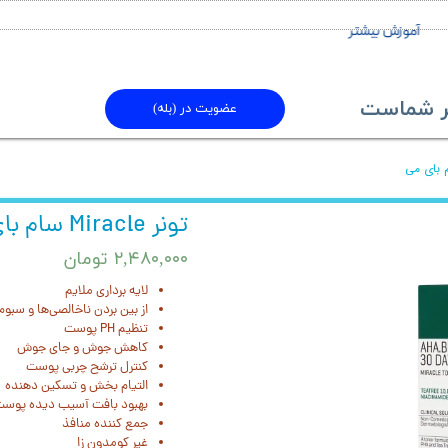
آموزش بیشتر
ماست​​​​​​​
عضویت در (بله)
تونر Miracle سام بای می
۲,۴۸۰,۰۰۰ تومان
لایه برداری ملایم
از بین بردن ناخالصی‌ها و سبوم
تنظیم PH پوست
کاهش جوش و جای جوش
کنترل ترشح چربی پوست
التیام بخش و تسکین دهنده
بهبود بافت آسیب دیده پوس
جمع کننده منافذ
غیر کومدون زا