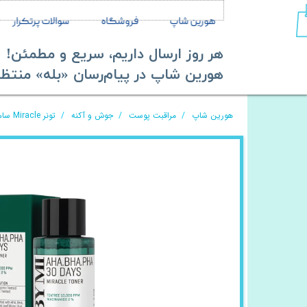
هورین شاپ
فروشگاه
سوالات پرتکرار
هر روز ارسال داریم، سریع و مطمئن!
​​​​​​​هورین شاپ در پیام‌رسان «بله» منتظر ش
هورین شاپ
مراقبت پوست
جوش و آکنه
تونر Miracle سام بای می