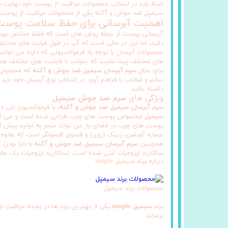
البته باید در انتخاب محصولات مراقبت از پوست خود نهایت
سیمپل ضد جوش و آکنه یکی از محصولات مراقبت از پوست با 
اهمیت آبرسانی برای حفظ سلامت پوس
آبرسانی پوست از جمله روش های است که فقط مختص پوست ها
دانند، اما این در حالی است که آب در طول فرایند های مختل
محصولات آبرسان با توجه به فرمولاسیونی که دارند می توانن
های مختلف پیدا نمایید که بتوانند با قابلیت های مختلف
برای مثال
سرم آبرسان سیمپل ضد جوش و آکنه
که محصولی ف
سالم و شاداب را فراهم آورد. در انتخاب نوع آبرسان خود بای
داشته باشد.
ویژگی های
سرم ضد جوش سیمپل
سرم آبرسان سیمپل ضد جوش و آکنه
، با فرمولاسیون ژلی
سیمپل
مخصوص پوست های چرب طراحی شده است و می توانید
پوست های چرب در فضای باز می تواند منجر به تولید بیش
عصاره آویشن، زینک (روی) و فندوق افسونگر است که علاوه 
همچنین
سرم آبرسان سیمپل ضد جوش و آکنه
ساکارید ایزومرات غنی شده است. (ساکارید ایزومرات یک ماده مرطوب کننده موثر است که به مدت 24 ساعت
درباره برند سیمپل simple
محصولات برند سیمپل
برند
سیمپل simple
یکی از بهترین برند ها در زمینه مراقبت
برساند.