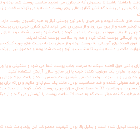
 دقت را داشته باشید تا محصولی که خریداری می نمایید مناسب پوست شما بوده و ت
کیفیتی می باشد که تاثیر گذاری عالی روی پوست داشته و می تواند سلامت و زیبا
ت
ی خشک نبوده و هر فردی با هر نوع پوستی نیاز به هیدراتاسیون پوست دارد. بسیا
ف تبخیر شده و از بین می رود و از همین رو نمی تواند تاثیر گذاری خوبی روی پوست 
د چربی طبیعی مورد نیاز پوست را تامین کرده و باعث شود پوستی شاداب و با طراوت
 هم به آبرسانی پوست کمک کرده و هم به سلامت پوست کمک نمایند.
وق العاده برای آبرسانی به پوست بوده و از طرفی نیز به پوست های چرب کمک خوا
د نهایت دقت را داشته باشید تا متناسب با نوع پوست شما بوده و محصول نیز از برند 
 دارای بافتی فوق العاده سبک، به سرعت جذب پوست شما می شود و سنگینی و یا چر
 به عنوان یک مرطوب کننده خوب یا زیر سازی سازی آرایش استفاده کنید.
 از حد چربی و یا سبوم شود، باعث می شود پوست حساس شده و باعث ایجاد جوش و
بر ضد عفونی کننده و ضد حساسیت بودن، مانند یک سم زدای ملایم و روزانه برای 
با دارا بودن گلیسیرین و ویتامین B3 به حفظ تعادل میزان چربی پوست کمک کر
 پوست را آبرسانی می کند و از میکروبیوم سالم پشتیبانی می کند.)
 از پوست تبدیل شده است و بدلیل بالا بودن کیفیت محصولات این برند، باعث شده 