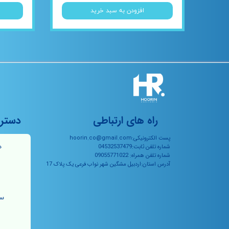
افزودن به سبد خرید
راه های ارتباطی
دستر
پست الکترونیکی:hoorin.co@gmail.com
ه
شماره تلفن ثابت:04532537479
شماره تلفن همراه: 09055771022
آدرس استان:اردبیل مشگین شهر نواب فرعی یک پلاک 17
سو