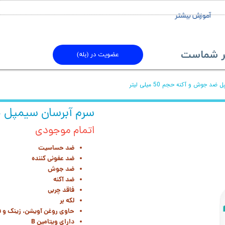
آموزش بیشتر
ماست​​​​​​​
عضویت در (بله)
 جوش و آکنه حجم 50 میلی لیتر
سرم آبرسان سیمپل ضد جو
اتمام موجودی
ضد حساسیت
ضد عفونی کننده
ضد جوش
ضد آکنه
فاقد چربی
لکه بر
حاوی روغن آویشن، زینک و فن
دارای ویتامین B