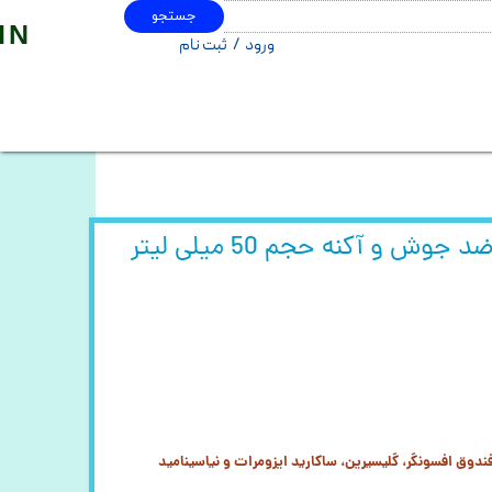
جستجو
IN
ورود
/
ثبت نام
حساب کاربری من
تغییر گذر واژه
سفارشات
خروج از حساب کاربری
ش و آکنه حجم 50 میلی لیتر
دوق افسونگر، گلیسیرین، ساکارید ایزومرات و نیاسینامید