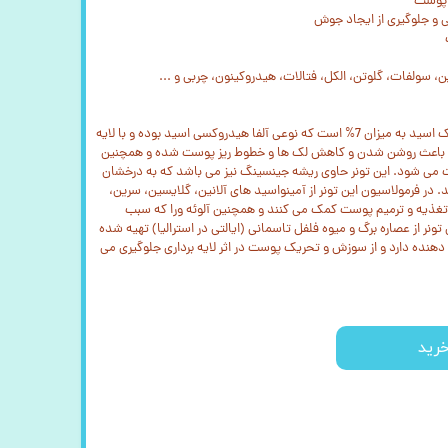
 پوست
 و جلوگیری از ایجاد جوش
ت
، سولفات، گلوتن، الکل، فتالات، هیدروکینون، چربی و ...
اصلی ترین ترکیب در این تونر، گلیکولیک اسید به میزان 7% است که نوعی آلفا هیدروکسی اسید بوده و با لایه
 باعث روشن شدن و کاهش لک ها و خطوط ریز پوست شده و همچنین
می شود. این تونر حاوی ریشه جینسینگ نیز می باشد که به درخشان
فرمولاسیون این تونر از آمینواسید های آلانین، گلایسین، سرین،
 تغذیه و ترمیم پوست کمک می کنند و همچنین آلوئه ورا که سبب
نر از عصاره برگ و میوه فلفل تاسمانی (ایالتی در استرالیا) تهیه شده
نده دارد و از سوزش و تحریک پوست در اثر لایه برداری جلوگیری می
رید