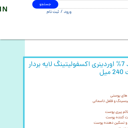
جستجو
IN
ورود
/
ثبت نام
حساب کاربری من
تغییر گذر واژه
سفارشات
خروج از حساب کاربری
تونر گلایکولیک اسید 7% اوردینری اکسفولیتینگ لایه بردار
یل
ک های پوستی
ائم پیری پوست
ت کننده پوست
ه و تسکین دهنده پوست