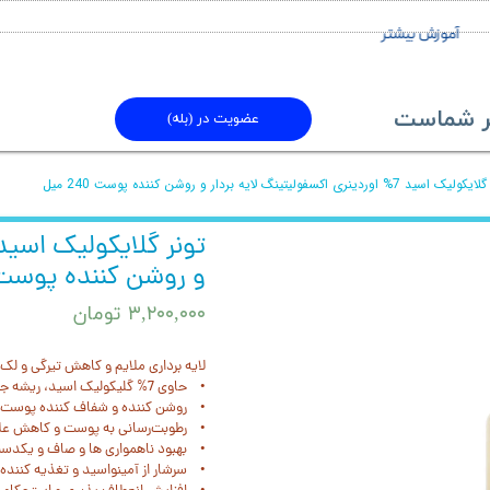
آموزش بیشتر
ماست​​​​​​​
عضویت در (بله)
اسید 7% اوردینری اکسفولیتینگ لایه بردار و روشن کننده پوست 240 میل
و روشن کننده پوست 240 م
۳,۲۰۰,۰۰۰ تومان
لایه برداری ملایم و کاهش تیرگی و ل
• حاوی 7% گلیکولیک اسید، ریشه جینسینگ و فلفل تاسمانی
• روشن کننده و شفاف کننده پوست
• رطوبت‌رسانی به پوست و کاهش عل
• بهبود ناهمواری ها و صاف و یکدس
• سرشار از آمینواسید و تغذیه کنند