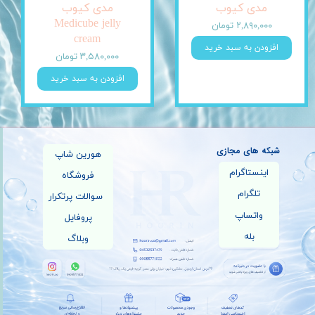
مدی کیوب
مدی کیوب
Medicube jelly
۲,۸۹۰,۰۰۰ تومان
cream
افزودن به سبد خرید
۳,۵۸۰,۰۰۰ تومان
افزودن به سبد خرید
شبکه های مجازی
هورین شاپ
اینستاگرام
فروشگاه
تلگرام
سوالات پرتکرار
واتساپ
پروفایل
بله
وبلاگ