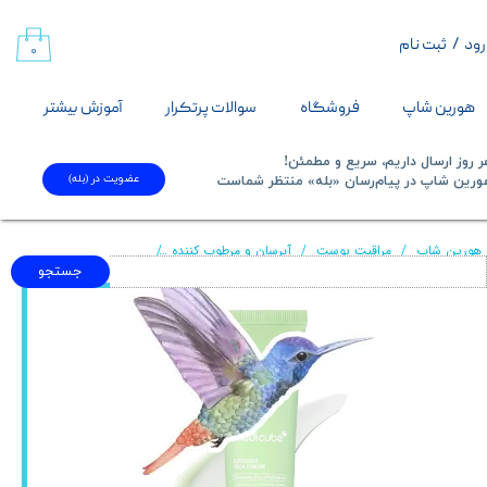
رود
/
ثبت نام
حساب کاربری من
۰
تغییر گذر واژه
هورین شاپ
فروشگاه
سوالات پرتکرار
آموزش بیشتر
سفارشات
 روز ارسال داریم، سریع و مطمئن!
عضویت در (بله)
​​​​​هورین شاپ در پیام‌رسان «بله» منتظر شماست​​​​​​​
خروج از حساب کاربری
هورین شاپ
مراقبت پوست
آبرسان و مرطوب کننده
کرم اگزوزوم سیکا مدی کیوب 50 میلی لیت
جستجو