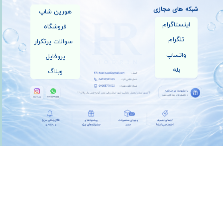
شبکه های مجازی
هورین شاپ
اینستاگرام
فروشگاه
تلگرام
سوالات پرتکرار
واتساپ
پروفایل
بله
وبلاگ