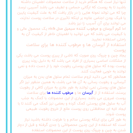
تنها نیاز است که هنگام خرید از سلامت محصولات اطمینان داشته
باشید تا به پوست که ارگانی حساس و لطیف می باشد آسیبی نرسد.
چرا که می تواند نمونه هایی را در بازار یافت که به علت کیفیت پایین
یا فیک بودن اجناس علاوه بر اینکه تاثیری در سلامت پوست ندارند،
می توانند برای آن آسیب زا نیز باشد.
اما
کرم آبرسان و مرطوب کننده سیمپل مدل rich
یک محصول عالی و
با کیفیت می باشد که می توانید با اطمینان خاطر از کیفیت آن به
راحتی استفاده نمایید.
استفاده از آبرسان ها و مرطوب کننده ها برای سلامت
پوست
یجاد چین و چروک روی صورت که ناشی از پیری پوست می باشد، یکی
از مشکلات اساسی بسیاری از افراد می باشد که به دلیل روند پیری
پوست بوده که سلول های پوستی رطوبت خود را از دست داده و نمی
توانند به خوبی فعالیت کنند.
همانطور که می دانید لزوم سلامت تمام سلول های بدن به میزان
آبرسانی و رطوبت رسانی به آن ها می باشد، به همین منظور نیز اگر
سلول های پوستی نمی توانند به طور عادی به میزان کافی از رطوبت
برسند، استفاده از از
آبرسان
ها و
مرطوب کننده ها
برای سلامت
پوست ضروری می باشد. بسیاری از این محصولات با کمک به جذب
آب به سلول های پوستی کمک کرده و بعضی نیز کمک می کنند تا با
ایجاد لایه ای محافظتی روی پوست مانع از خروج رطوبت طبیعی
پوست شوند.
به طور کلی برای اینکه پوستی سالم و با طراوت داشته باشید نیاز
است که استفاده از این چنین محصولاتی را جدی گرفته و قبل از دچار
شدن به چین و چروک روی پوست از این محصولات استفاده