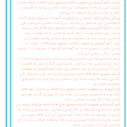
نمایید.
کرم آبرسان و مرطوب کننده سیمپل مدل rich
از نمونه های با
کیفیت این دسته از محصولات می باشد که می توانید با اطمینان
خاطر از سلامت آن به استفاده از بپردازید.
ویژگی های کرم آبرسان و مرطوب کننده سیمپل مدل rich
فرمولاسین این محصول بر پایه آب می باشد . همین امر سبب می
شود تا
کرم آبرسان و مرطوب کننده سیمپل مدل rich
بافت بسیار
سبکی روی سطح پوست ایجاد کندو به راحتی جذب پوست شود.
همچنین سبب شادابی و طراوت هر چه بیشتر پوست صورت می
شود.
کرم آبرسان و مرطوب کننده سیمپل مدل rich
از قدرت آب
رسانی بالایی برخوردار است. به گونه ای که بعد از مصرف تا 12 ساعت
پوست را آب رسانی می کند.
وجود ویتامین ها برای سلامتی پوست و بدن بسیار ضروری است. از
جمله این ویتامین ها می توان به ویتامین E اشاره کرد که خاصیت
آنتی اکسیدانی دارد و ضد سرطان می باشد.
کرم آبرسان و مرطوب
کننده سیمپل مدل rich
حاوی ویتامین هایی هم چون ویتامین E و
B5 می باشد که باعث شده این محصول در نوع خود یک کرم فوق
العاده به شمار رود.
کرم آبرسان و مرطوب کننده سیمپل مدل rich
در ساختار خود فاقد
الکل بوده و به همین جهت می تواند یکی از بهترین گزینه ها برای
افرادی باشد که پوست حساسی دارند.
کرم آبرسان و مرطوب کننده سیمپل مدل rich
فاقد هرگونه رایحه می
باشد. به همین دلیل افرادی که بیماری تنفسی دارندهم می توانند به
راحتی از محصول استفاده کنند. هم چنین این کرم فاقد پارابن می
باشد. پارابن یک ماده شیمیایی است که استفاده طولانی مدت از آن
سلامتی فرد را به خطر می اندازد.