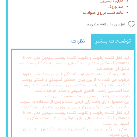
دارای گلیسیرین
ضد چروک
فاقد تست بر روی حیوانات
افزودن به علاقه مندی ها
توضیحات بیشتر
نظرات
کرم قفل کننده رطوبت و تقویت کننده پوست سیمپل مدل Boost
Hydrating تشکیل شده از مواد گیاهی و معدنی است که پوست شما
عاشق آن خواهد شد!
با بافتی سبک و خاصیت مرطوب کنندگی قوی ، پوست شما را فورا
مرطوب می کند ، به از بین بردن احساس کشیدگی و خشکی پوست
کمک می کند و آن را برای مدت طولانی مرطوب نگه می دارد. پوست
شما احساسی راحت , ظاهری طبیعی و سالم خواهد داشت.
دارای تست پزشکی پوستی و ضد حساسیت می باشد
این محصول دارای بافت ژلی کرمی است و پس از استفاده به سرعت
جذب پوست می‌شود و ردی از چربی بر روی پوست باقی نمی‌گذارد
کرم قفل کننده رطوبت و تقویت کننده پوست سیمپل مدل Boost
Hydrating یک انتخاب عالی برای جلوگیری از ۵ علامت خشکی و
کمبود آب است:
خشکی ، تیرگی ، چین و چروک ناشی از خشکی ، کشش ، ناهمواری
روش مصرف :