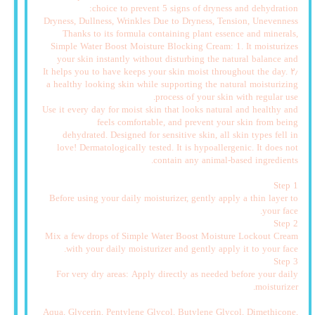
choice to prevent 5 signs of dryness and dehydration:
Dryness, Dullness, Wrinkles Due to Dryness, Tension, Unevenness
Thanks to its formula containing plant essence and minerals,
Simple Water Boost Moisture Blocking Cream: 1. It moisturizes
your skin instantly without disturbing the natural balance and
keeps your skin moist throughout the day. ۲٫ It helps you to have
a healthy looking skin while supporting the natural moisturizing
process of your skin with regular use.
Use it every day for moist skin that looks natural and healthy and
feels comfortable, and prevent your skin from being
dehydrated. Designed for sensitive skin, all skin types fell in
love! Dermatologically tested. It is hypoallergenic. It does not
contain any animal-based ingredients.
Step 1
Before using your daily moisturizer, gently apply a thin layer to
your face.
Step 2
Mix a few drops of Simple Water Boost Moisture Lockout Cream
with your daily moisturizer and gently apply it to your face.
Step 3
For very dry areas: Apply directly as needed before your daily
moisturizer.
Aqua, Glycerin, Pentylene Glycol, Butylene Glycol, Dimethicone,