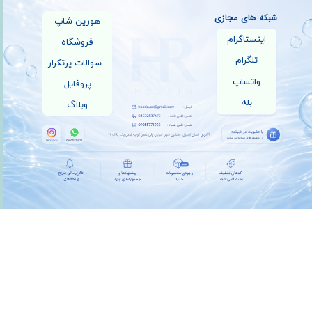
شبکه های مجازی
هورین شاپ
اینستاگرام
فروشگاه
تلگرام
سوالات پرتکرار
واتساپ
پروفایل
بله
وبلاگ