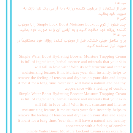
مرحله ۱
قبل از استفاده از مرطوب کننده روزانه ، به آرامی یک لایه نازک به
صورت خود بمالید.
گام ۲
چند قطره از کرم Simple Lock Boost Moisture Lockout را با مرطوب
کننده روزانه خود مخلوط کنید و به آرامی آن را به صورت خود بمالید.
مرحله ۳
برای مناطق خیلی خشک: قبل از مرطوب کننده روزانه خود مستقیماً در
صورت نیاز استفاده کنید.
Simple Water Boost Hydrating Booster Moisture Trapping Cream
is full of ingredients, herbal essence and minerals that your skin
will fall in love with! With its soft structure and intense
moisturizing feature, it moisturizes your skin instantly, helps to
remove the feeling of tension and dryness on your skin and keeps
it moist for a long time. Your skin will have a natural and healthy
appearance with a feeling of comfort.
Simple Water Boost Hydrating Booster Moisture Trapping Cream
is full of ingredients, herbal essence and minerals that your skin
will fall in love with! With its soft structure and intense
moisturizing feature, it moisturizes your skin instantly, helps to
remove the feeling of tension and dryness on your skin and keeps
it moist for a long time. Your skin will have a natural and healthy
appearance with a feeling of comfort.
Simple Water Boost Moisture Lockout Cream is an excellent