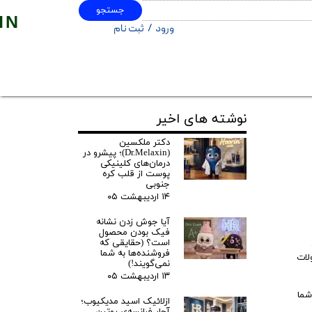
جستجو
IN
ورود
/
ثبت نام
حساب کاربری من
تغییر گذر واژه
سفارشات
نوشته های اخیر
خروج از حساب کاربری
دکتر ملکسین
(Dr.Melaxin)؛ پیشرو در
درمان‌های کلینیکی
پوست از قلب کره
جنوبی ‌
۱۴ اردیبهشت ۰۵
آیا جوش زدن نشانه
فیک بودن محصول
است؟ (حقایقی که
فروشنده‌ها به شما
لات
نمی‌گویند!) ‌
۱۳ اردیبهشت ۰۵
ی پوستی شما
ازلائیک اسید مدیکیوب؛