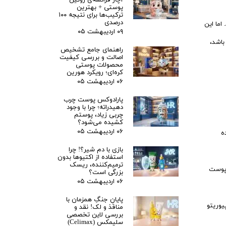
آچار فرانسه‌ی روتین
پوستی + بهترین
ترکیب‌ها برای نتیجه ۱۰۰
درصدی
د. اما این
۰۹ اردیبهشت ۰۵
باشد،
راهنمای جامع تشخیص
اصالت و بررسی کیفیت
محصولات پوستی
کره‌ای؛ رویکرد هورین‌
۰۶ اردیبهشت ۰۵
پارادوکس پوست چرب
دهیدراته؛ چرا با وجود
چربی زیاد، پوستم
کشیده می‌شود؟ ‌
۰۶ اردیبهشت ۰۵
ه
بازی با دم شیر؟! چرا
استفاده از اکتیوها بدون
ترمیم‌کننده، ریسک
 پوست
بزرگی است؟
۰۶ اردیبهشت ۰۵
پایانِ جنگِ همزمان با
یوریتو
منافذ و لک! نقد و
بررسی لاین تخصصی
سلیمکس (Celimax) ‌