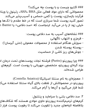
### اکتیو چیست و با پوست چه می‌کند؟
محصولاتی که دارای مو
فرآیند بازسازی، پوست را کمی حساس و آسیب‌پذیر می‌کند.
تصور کنید پوست شما سربازی است که در خط مقدم با لک‌ها و چر
خیلی زود از پا در می‌آید. اینجاست که «سد دفاعی» یا Skin Barrier آسیب می‌بیند.
### نشانه‌های آسیب به سد دفاعی پوست:
- قرمزی و التهاب ناگهانی
- سوزش هنگام استفاده از محصولات معمولی (حتی آبرسان!)
- پوسته پوسته شدن
- جوش‌های ریز ناشی از حساسیت
### چرا پیوریتو (Purito) فرشته نجات پوست‌های تحت درمان است؟
برند کره‌ای پیوریتو، متخصصِ مهربانی با پوست است. کرم‌های ا
طراحی شده‌اند.
۱. معجزه‌ای به نام سنتلا اسیاتیکا (Centella Asiatica):
پیوریتو در محصولاتش از غلظت بالای گیاه سنتلا استفاده می‌کن
شما قرار می‌گیرد و آن‌ها را آرام می‌کند.
۲. سد دفاعی بتنی با سراماید و پنتنول:
کرم‌های ترمیم‌کننده پیوریتو حاوی موادی هستند که شکاف‌های بین
بلافاصله لایه‌های جدید را تقویت می‌کند تا رطوبت پوست فرار نک