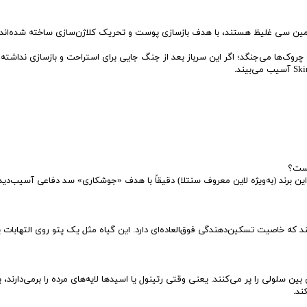
اد فعالی مثل AHA، BHA، رتینول یا ویتامین سی غلیظ هستند، با هدف بازسازی پوست و تحریک کلاژن‌سازی ساخته شده‌ان
وک‌ها می‌جنگد؛ اگر این سرباز بعد از جنگ جایی برای استراحت و بازسازی نداشته 
ین برند (به‌ویژه لاین معروف سنتلا) دقیقاً با هدف «جوشکاری» سد دفاعی آسیب‌دید
د که خاصیت تسکین‌دهندگی فوق‌العاده‌ای دارد. این گیاه مثل یک پتو روی التهابات
 سلولی را پر می‌کنند. یعنی وقتی رتینول یا اسیدها لایه‌های مرده را برمی‌دارند، پ
ند.