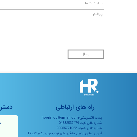
ارسال
راه های ارتباطی
دستر
پست الکترونیکی:hoorin.co@gmail.com
ه
شماره تلفن ثابت:04532537479
شماره تلفن همراه: 09055771022
آدرس استان:اردبیل مشگین شهر نواب فرعی یک پلاک 17