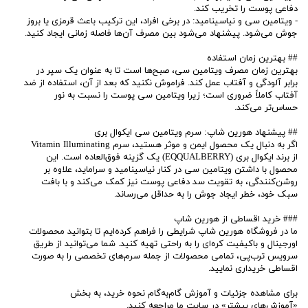
دفاعی پوست را تخریب کند.
- ویتامین سی و نیاسینامید: در برخی افراد، این ترکیب باعث قرمزی یا بروز
جوش می‌شود. پیشنهاد می‌شود بین مصرف آن‌ها فاصله زمانی ایجاد کنید.
## بهترین زمان استفاده
بهترین زمان مصرف ویتامین سی، صبح‌ها است تا به عنوان یک سپر در
برابر آلودگی و آفتاب عمل کند. فراموش نکنید که بعد از آن، استفاده از ضد
آفتاب کاملاً ضروری است؛ زیرا ویتامین سی پوست را نسبت به نور
حساس‌تر می‌کند.
## پیشنهاد هورین شاپ: سرم ویتامین سی ایکوال بری
اگر به دنبال یک محصول ایمن و موثر هستید، سرم Vitamin Illuminating
از برند ایکوال بری (EQQUALBERRY) یک گزینه فوق‌العاده است. این
محصول با داشتن ویتامین سی در کنار نیاسینامید و سراماید، علاوه بر
روشن‌کنندگی، به تقویت سد دفاعی پوست نیز کمک می‌کند و با بافت
سبک خود، خطر ایجاد جوش را به حداقل می‌رساند.
### خرید اقساطی از هورین شاپ
ما در فروشگاه هورین شاپ شرایطی را فراهم کرده‌ایم تا بتوانید محصولات
اورجینال و باکیفیت کره‌ای را به راحتی تهیه کنید. شما می‌توانید از طریق
سرویس ترب‌پی، تمامی محصولات از جمله سرم‌های تخصصی را به صورت
اقساطی خریداری نمایید.
برای مشاهده جزئیات و آموزش گام‌به‌گام نحوه خرید، به بخش
«آموزش‌های بیشتر» در سایت ما مراجعه کنید.