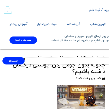
رود
/
ثبت نام
حساب کاربری من
۰
تغییر گذر واژه
هورین شاپ
فروشگاه
سوالات پرتکرار
آموزش بیشتر
سفارشات
 روز ارسال داریم، سریع و مطمئن!
عضویت در (بله)
​​​​​هورین شاپ در پیام‌رسان «بله» منتظر شماست​​​​​​​
خروج از حساب کاربری
راهنمای کامل استفاده از ویتامین سی:
جستجو
چگونه بدون جوش زدن، پوستی درخشان
داشته باشیم؟
۰۵ اردیبهشت ۱۴۰۵