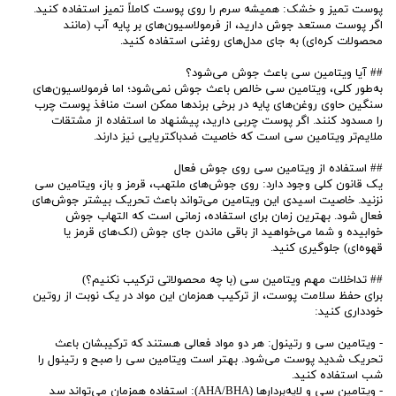
پوست تمیز و خشک: همیشه سرم را روی پوست کاملاً تمیز استفاده کنید.
اگر پوست مستعد جوش دارید، از فرمولاسیون‌های بر پایه آب (مانند
محصولات کره‌ای) به جای مدل‌های روغنی استفاده کنید.
## آیا ویتامین سی باعث جوش می‌شود؟
به‌طور کلی، ویتامین سی خالص باعث جوش نمی‌شود؛ اما فرمولاسیون‌های
سنگین حاوی روغن‌های پایه در برخی برندها ممکن است منافذ پوست چرب
را مسدود کنند. اگر پوست چربی دارید، پیشنهاد ما استفاده از مشتقات
ملایم‌تر ویتامین سی است که خاصیت ضدباکتریایی نیز دارند.
## استفاده از ویتامین سی روی جوش فعال
یک قانون کلی وجود دارد: روی جوش‌های ملتهب، قرمز و باز، ویتامین سی
نزنید. خاصیت اسیدی این ویتامین می‌تواند باعث تحریک بیشتر جوش‌های
فعال شود. بهترین زمان برای استفاده، زمانی است که التهاب جوش
خوابیده و شما می‌خواهید از باقی ماندن جای جوش (لک‌های قرمز یا
قهوه‌ای) جلوگیری کنید.
## تداخلات مهم ویتامین سی (با چه محصولاتی ترکیب نکنیم؟)
برای حفظ سلامت پوست، از ترکیب همزمان این مواد در یک نوبت از روتین
خودداری کنید:
- ویتامین سی و رتینول: هر دو مواد فعالی هستند که ترکیبشان باعث
تحریک شدید پوست می‌شود. بهتر است ویتامین سی را صبح و رتینول را
شب استفاده کنید.
- ویتامین سی و لایه‌بردارها (AHA/BHA): استفاده همزمان می‌تواند سد