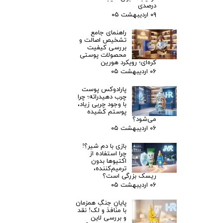
درصدی
۰۹ اردیبهشت ۰۵
راهنمای جامع
تشخیص اصالت و
بررسی کیفیت
محصولات پوستی
کره‌ای؛ رویکرد هورین‌
۰۶ اردیبهشت ۰۵
پارادوکس پوست
چرب دهیدراته؛ چرا
با وجود چربی زیاد،
پوستم کشیده
می‌شود؟ ‌
۰۶ اردیبهشت ۰۵
بازی با دم شیر؟!
چرا استفاده از
اکتیوها بدون
ترمیم‌کننده،
ریسک بزرگی است؟
۰۶ اردیبهشت ۰۵
پایانِ جنگِ همزمان
با منافذ و لک! نقد
و بررسی لاین