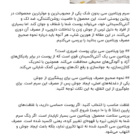
سرم ویتامین سی بدون شک یکی از محبوب‌ترین و موثرترین محصولات در
روتین پوستی است. این محصول با خاصیت روشن‌کنندگی، ضد لک و
آنتی‌اکسیدانی خود، می‌تواند پوست شما را شفاف و جوان کند. اما بسیاری
از افراد به دلیل ترس از جوش زدن یا تداخلات دارویی، از مصرف آن دوری
می‌کنند. در این مقاله از هورین شاپ، هر آنچه باید درباره نحوه صحیح
مصرف ویتامین سی بدانید را بررسی می‌کنیم.
## چرا ویتامین سی برای پوست ضروری است؟
ویتامین سی یک آنتی‌اکسیدان قوی است که از پوست در برابر رادیکال‌های
آزاد و آلودگی‌های محیطی محافظت می‌کند. همچنین با تحریک
کلاژن‌سازی، به جوانسازی و رفع لک‌های پوستی کمک شایانی می‌کند.
## نحوه صحیح مصرف ویتامین سی برای پیشگیری از جوش
یکی از دغدغه‌های اصلی، ایجاد جوش پس از مصرف این سرم است. برای
جلوگیری از این اتفاق، به این نکات توجه کنید:
غلظت مناسب را انتخاب کنید: اگر پوست حساسی دارید، با غلظت‌های
پایین (مثلاً ۵ یا ۱۰ درصد) شروع کنید.
بررسی سلامت محصول: ویتامین سی بسیار ناپایدار است. اگر رنگ سرم
شما به نارنجی تیره یا قهوه‌ای تغییر کرده، یعنی اکسید شده است. مصرف
ویتامین سی اکسید شده نه تنها تاثیری ندارد، بلکه باعث ایجاد جوش و
التهاب می‌شود.