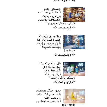
۰۹ اردیبهشت ۰۵
راهنمای جامع
تشخیص اصالت و
بررسی کیفیت
محصولات پوستی
کره‌ای؛ رویکرد هورین‌
۰۶ اردیبهشت ۰۵
پارادوکس پوست
چرب دهیدراته؛ چرا
با وجود چربی زیاد،
پوستم کشیده
می‌شود؟ ‌
۰۶ اردیبهشت ۰۵
بازی با دم شیر؟!
چرا استفاده از
اکتیوها بدون
ترمیم‌کننده،
ریسک بزرگی است؟
۰۶ اردیبهشت ۰۵
پایانِ جنگِ همزمان
با منافذ و لک! نقد
و بررسی لاین
تخصصی سلیمکس
(Celimax) ‌