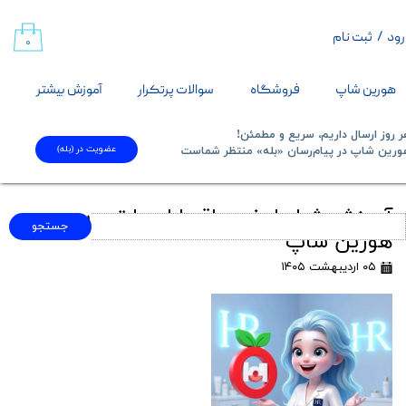
رود
/
ثبت نام
حساب کاربری من
۰
تغییر گذر واژه
هورین شاپ
فروشگاه
سوالات پرتکرار
آموزش بیشتر
سفارشات
 روز ارسال داریم، سریع و مطمئن!
عضویت در (بله)
​​​​​هورین شاپ در پیام‌رسان «بله» منتظر شماست​​​​​​​
خروج از حساب کاربری
آموزش شرایط خرید اقساطی با ترب‌پی در
جستجو
هورین شاپ
۰۵ اردیبهشت ۱۴۰۵